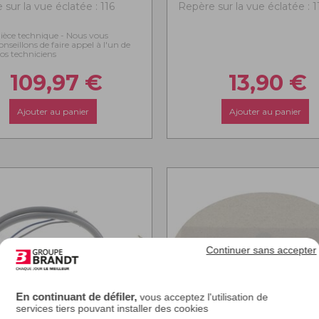
sur la vue éclatée : 116
Repère sur la vue éclatée : 1
ièce technique - Nous vous
onseillons de faire appel à l'un de
os techniciens
109,97
€
13,90
€
Ajouter au panier
Ajouter au panier
Continuer sans accepter
En continuant de défiler,
vous acceptez l'utilisation de
services tiers pouvant installer des cookies