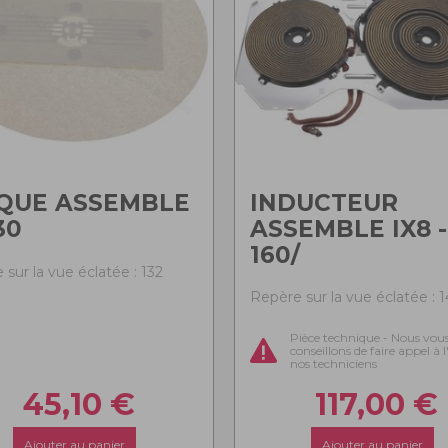
QUE ASSEMBLE
INDUCTEUR
30
ASSEMBLE IX8 -
160/
sur la vue éclatée : 132
Repère sur la vue éclatée : 
Pièce technique - Nous vou
conseillons de faire appel à 
nos techniciens
45,10
€
117,00
€
Ajouter au panier
Ajouter au panier