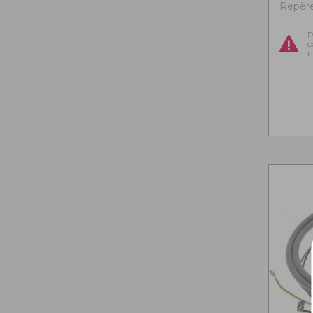
Repère 
P
c
n