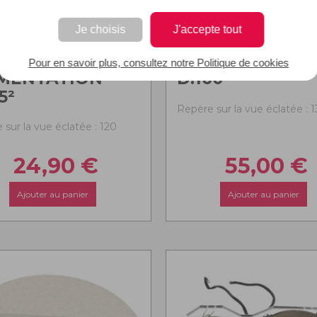
Je choisis
J'accepte tout
BLE
DISQUE ASSEM
Pour en savoir plus, consultez notre Politique de cookies
IMENTATION
D:160
5²
Repère sur la vue éclatée : 
 sur la vue éclatée : 120
24,90
€
55,00
€
Ajouter au panier
Ajouter au panier