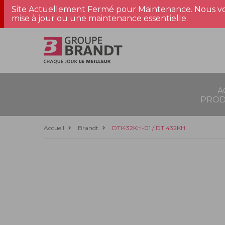
Site Actuellement Fermé pour Maintenance. Nous vo
mise à jour ou une maintenance essentielle.
A
PROD
Accueil
Brandt
DTI432KH-01 / DTI432KH