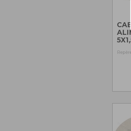
CA
AL
5X1,
Repère