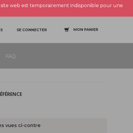
site web est temporairement indisponible pour une
MON PANIER
S
SE CONNECTER
FAQ
RÉFÉRENCE
es vues ci-contre