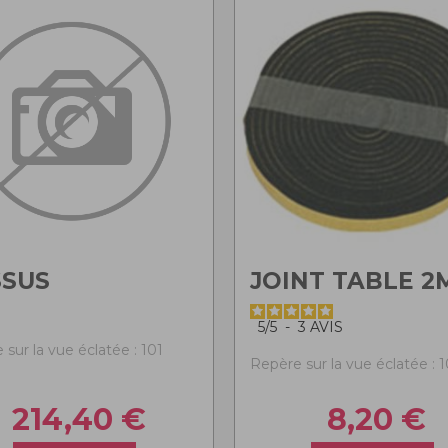
SSUS
JOINT TABLE 2
5
/
5
-
3
AVIS
sur la vue éclatée : 101
Repère sur la vue éclatée : 
214,40
€
8,20
€