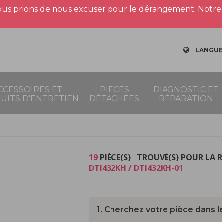
us prions de nous excuser pour le dérangement. Notre 
LANGUE
CCESSOIRES ET
PIÈCES
DIAGNOSTIC ET
UITS D'ENTRETIEN
DÉTACHÉES
RÉPARATION
19
PIÈCE(S) TROUVÉ(S) POUR LA 
DTI432KH / DTI432KH-01
1. Cherchez votre pièce dans l