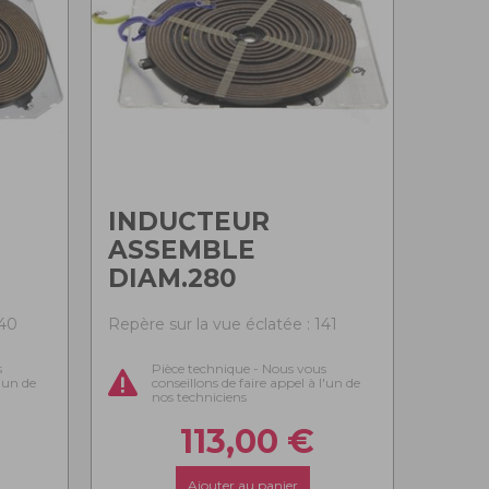
INDUCTEUR
ASSEMBLE
DIAM.280
140
Repère sur la vue éclatée : 141
s
Pièce technique - Nous vous
l'un de
conseillons de faire appel à l'un de
nos techniciens
113,00
€
Ajouter au panier