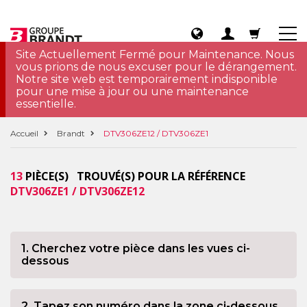
Site Actuellement Fermé pour Maintenance. Nous
vous prions de nous excuser pour le dérangement.
Notre site web est temporairement indisponible
pour une mise à jour ou une maintenance
essentielle.
Accueil
Brandt
DTV306ZE12 / DTV306ZE1
13
PIÈCE(S) TROUVÉ(S) POUR LA RÉFÉRENCE
DTV306ZE1 / DTV306ZE12
1. Cherchez votre pièce dans les vues ci-
dessous
2. Tapez son numéro dans la zone ci-dessous