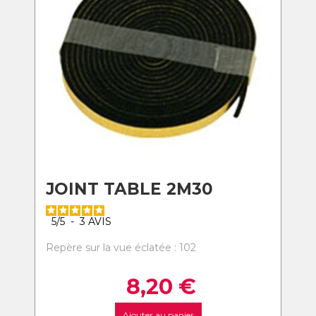
JOINT TABLE 2M30
5
/
5
-
3
AVIS
Repère sur la vue éclatée : 102
8,20
€
Ajouter au panier