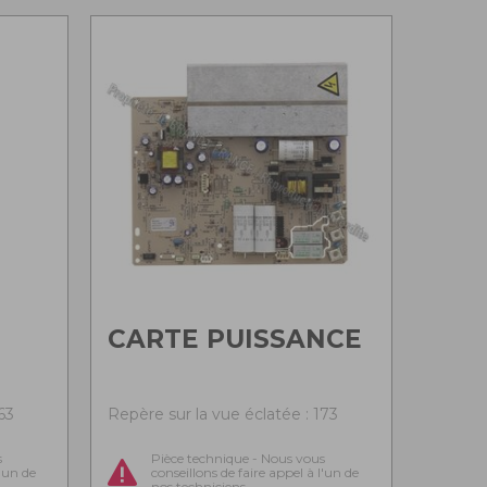
CARTE PUISSANCE
63
Repère sur la vue éclatée : 173
s
Pièce technique - Nous vous
l'un de
conseillons de faire appel à l'un de
nos techniciens