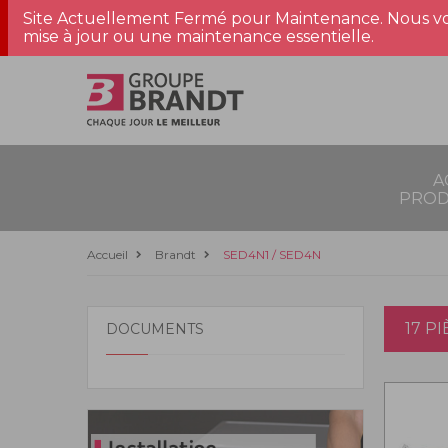
Site Actuellement Fermé pour Maintenance. Nous vo
mise à jour ou une maintenance essentielle.
A
PROD
Accueil
Brandt
SED4N1 / SED4N
17 P
DOCUMENTS