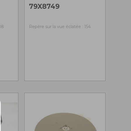
79X8749
18
Repère sur la vue éclatée : 154