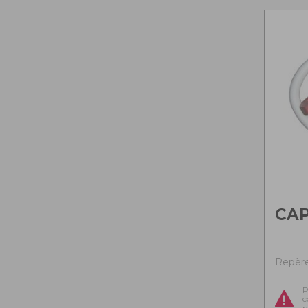
CA
Repère 
P
c
n