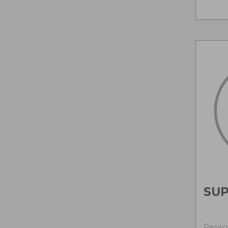
SU
Repère