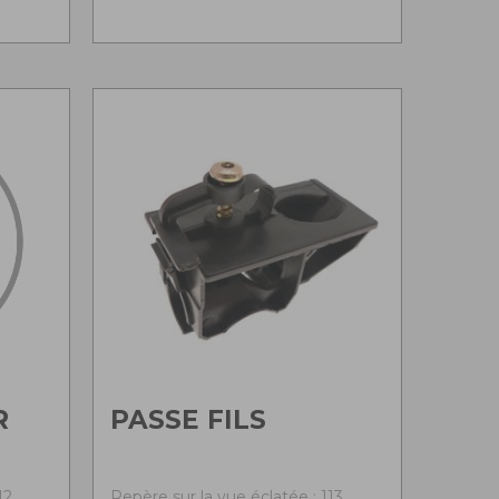
R
PASSE FILS
12
Repère sur la vue éclatée : 113