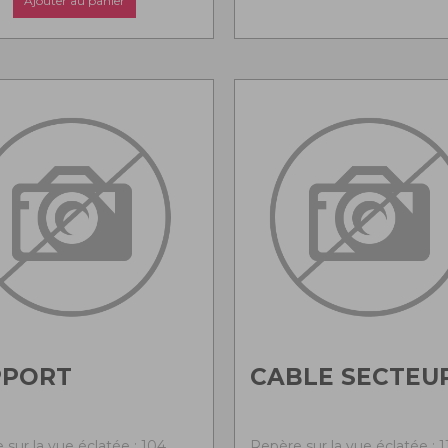
Ajouter au panier
PPORT
CABLE SECTEU
 sur la vue éclatée : 104
Repère sur la vue éclatée : 1