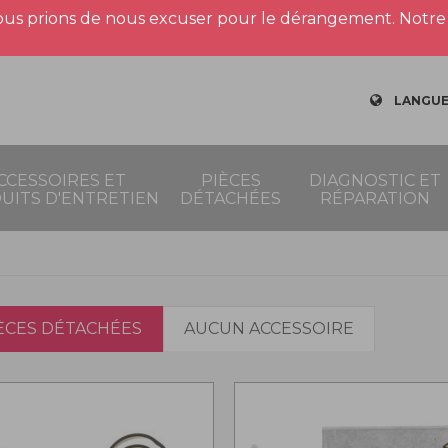
us prions de nous excuser pour le dérangement. Notre 
LANGUE
CCESSOIRES ET
PIÈCES
DIAGNOSTIC ET
UITS D'ENTRETIEN
DÉTACHÉES
RÉPARATION
IÈCES DÉTACHÉES
AUCUN ACCESSOIRE