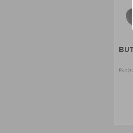
BU
Repère 