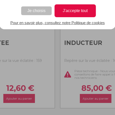
Je choisis
J'accepte tout
Pour en savoir plus, consultez notre Politique de cookies
TEE
INDUCTEUR
sur la vue éclatée : 159
Repère sur la vue éclatée : 
Pièce technique - Nous vou
conseillons de faire appel à 
nos techniciens
12,60
€
85,00
€
Ajouter au panier
Ajouter au panier