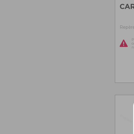
CAR
Repère 
P
c
n