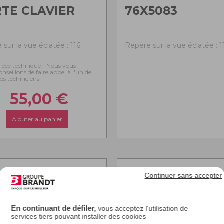
TE CLAVIER
76X5083
sur la vue éclatée : 116
Repère sur la vue éclatée : 1
ièce technique - Nous vous
onseillons de faire appel à l'un de
os techniciens
55,00
€
Ajouter au panier
Continuer sans accepter
En continuant de défiler,
vous acceptez l'utilisation de
services tiers pouvant installer des cookies