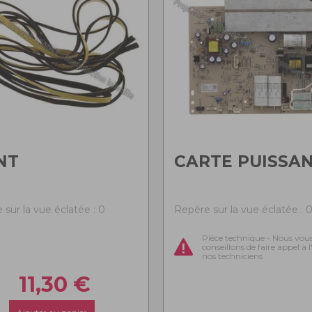
NT
CARTE PUISSA
 sur la vue éclatée : 0
Repère sur la vue éclatée : 
Pièce technique - Nous vou
conseillons de faire appel à 
nos techniciens
11,30
€