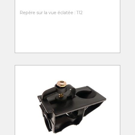
Repère sur la vue éclatée : 112