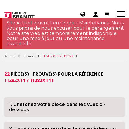
Site Actuellement Fermé pour Maintenance. Nous
vous prions de nous excuser pour le dérangement.
Notre site web est temporairement indisponible
pour une mise à jour ou une maintenance
essentielle.
Accueil
Brandt
TI282XT11 / TI282XT1
22
PIÈCE(S) TROUVÉ(S) POUR LA RÉFÉRENCE
TI282XT1 / TI282XT11
1. Cherchez votre pièce dans les vues ci-
dessous
2. Tapez son numéro dans la zone ci-dessous