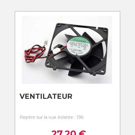
VENTILATEUR
Repère sur la vue éclatée : 196
27,20
€