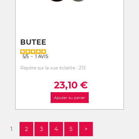
BUTEE
5
/
5
-
1
AVIS
Repère sur la vue éclatée : 213
23,10
€
Ajouter au panier
1
2
3
4
5
>