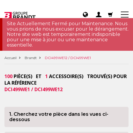
Site Actuellement Fermé pour Maintenance. Nous
vous prions de nous excuser pour le dérangement.
Notre site web est temporairement indisponible
pour une mise à jour ou une maintenance
essentielle.
Accueil
Brandt
DCI499WE12 / DCI499WE1
100
PIÈCE(S) ET
1
ACCESSOIRE(S) TROUVÉ(S) POUR
LA RÉFÉRENCE
DCI499WE1 / DCI499WE12
1. Cherchez votre pièce dans les vues ci-
dessous