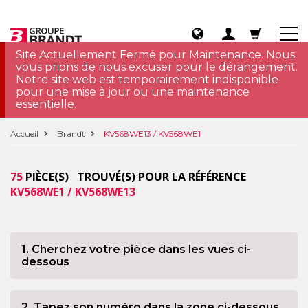
Site Actuellement Fermé pour Maintenance. Nous
vous prions de nous excuser pour le dérangement.
Notre site web est temporairement indisponible
pour une mise à jour ou une maintenance
essentielle.
Accueil
Brandt
KV568WE13 / KV568WE1
75
PIÈCE(S) TROUVÉ(S) POUR LA RÉFÉRENCE
KV568WE1 / KV568WE13
1. Cherchez votre pièce dans les vues ci-
dessous
2. Tapez son numéro dans la zone ci-dessous