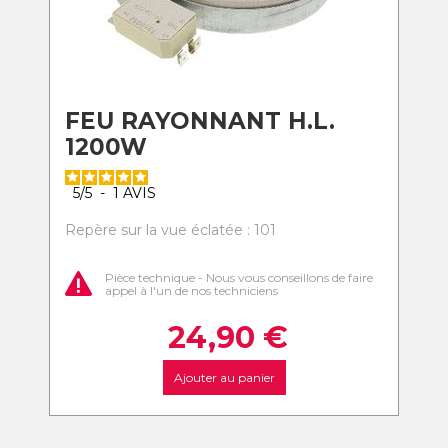
FEU RAYONNANT H.L.
1200W
5
/
5
-
1
AVIS
Repère sur la vue éclatée : 101
Pièce technique - Nous vous conseillons de faire
appel à l'un de nos techniciens
24,90
€
Ajouter au panier