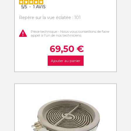
5
/
5
-
1
AVIS
Repère sur la vue éclatée : 101
Pièce technique - Nous vous conseillons de faire
appel à l'un de nos techniciens
69,50
€
Ajouter au panier