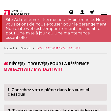
Site Actuellement Fermé pour Maintenance. Nous
vous prions de nous excuser pour le dérangement.
Notre site web est temporairement indisponible
pour une mise à jour ou une maintenance
essentielle.
Accueil
Brandt
MWHA211WH1 / MWHA211WH
40
PIÈCE(S) TROUVÉ(S) POUR LA RÉFÉRENCE
MWHA211WH / MWHA211WH1
1. Cherchez votre pièce dans les vues ci-
dessous
2. Tapez son numéro dans la zone ci-dessous