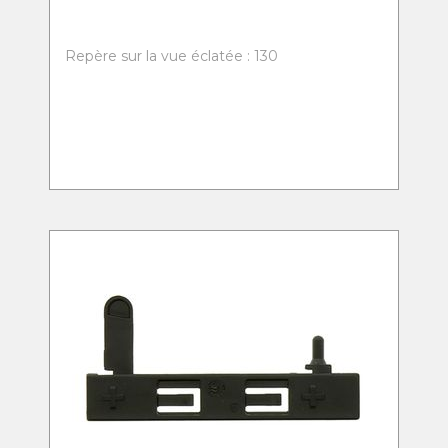
Repère sur la vue éclatée : 130