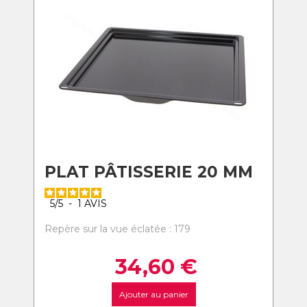
PLAT PÂTISSERIE 20 MM
5
/
5
-
1
AVIS
Repère sur la vue éclatée : 179
34,60
€
Ajouter au panier