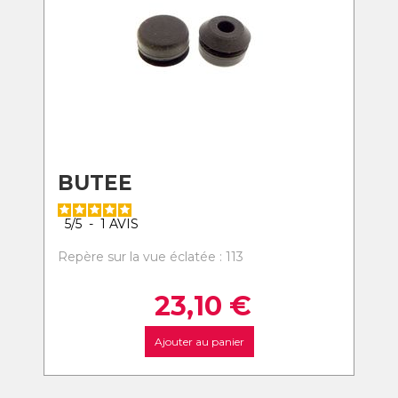
BUTEE
5
/
5
-
1
AVIS
Repère sur la vue éclatée : 113
23,10
€
Ajouter au panier