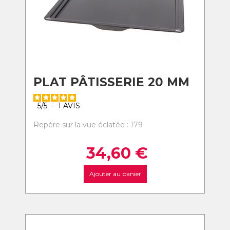
PLAT PÂTISSERIE 20 MM
5
/
5
-
1
AVIS
Repère sur la vue éclatée : 179
34,60
€
Ajouter au panier