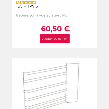
5
/
5
-
1
AVIS
Repère sur la vue éclatée : 145
60,50
€
Ajouter au panier