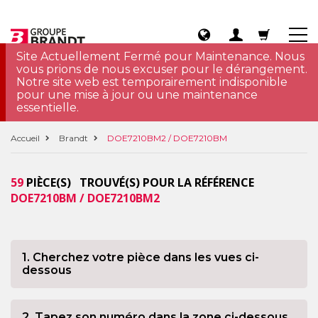
Site Actuellement Fermé pour Maintenance. Nous
vous prions de nous excuser pour le dérangement.
Notre site web est temporairement indisponible
pour une mise à jour ou une maintenance
essentielle.
Accueil
Brandt
DOE7210BM2 / DOE7210BM
59
PIÈCE(S) TROUVÉ(S) POUR LA RÉFÉRENCE
DOE7210BM / DOE7210BM2
1. Cherchez votre pièce dans les vues ci-
dessous
2. Tapez son numéro dans la zone ci-dessous