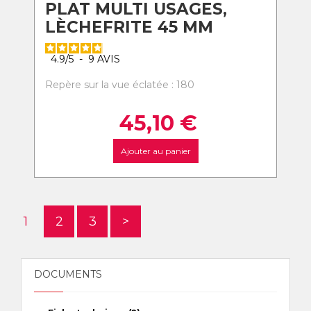
PLAT MULTI USAGES,
LÈCHEFRITE 45 MM
4.9
/
5
-
9
AVIS
Repère sur la vue éclatée : 180
45,10
€
Ajouter au panier
1
2
3
>
DOCUMENTS