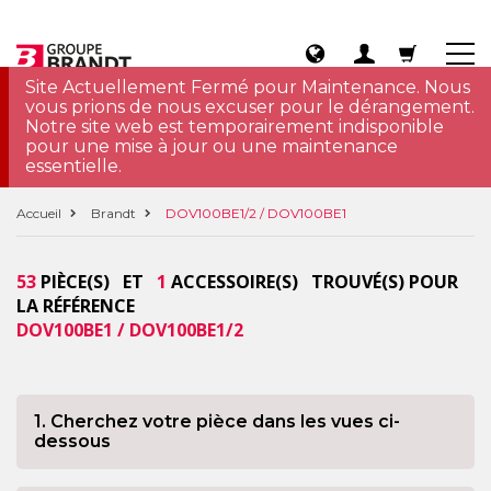
Site Actuellement Fermé pour Maintenance. Nous
vous prions de nous excuser pour le dérangement.
Notre site web est temporairement indisponible
pour une mise à jour ou une maintenance
essentielle.
Accueil
Brandt
DOV100BE1/2 / DOV100BE1
53
PIÈCE(S) ET
1
ACCESSOIRE(S) TROUVÉ(S) POUR
LA RÉFÉRENCE
DOV100BE1 / DOV100BE1/2
1. Cherchez votre pièce dans les vues ci-
dessous