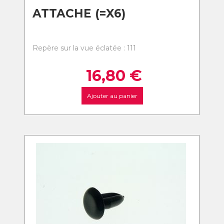
ATTACHE (=X6)
Repère sur la vue éclatée : 111
16,80
€
Ajouter au panier