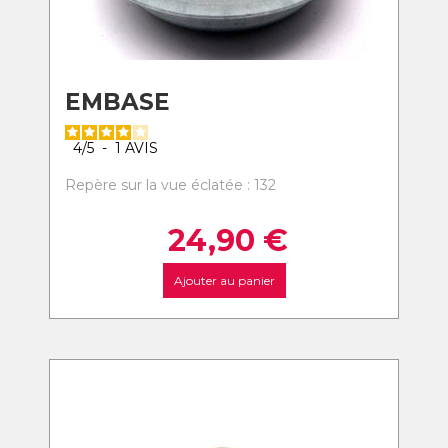
EMBASE
4
/
5
-
1
AVIS
Repère sur la vue éclatée : 132
24,90
€
Ajouter au panier