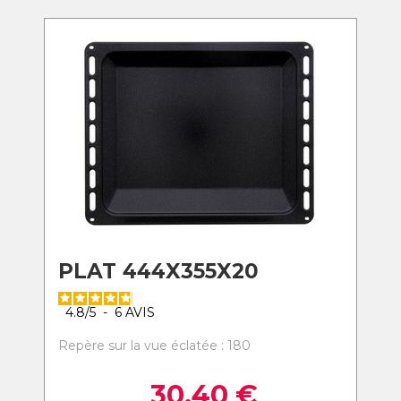
PLAT 444X355X20
4.8
/
5
-
6
AVIS
Repère sur la vue éclatée : 180
30,40
€