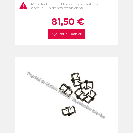
Pièce technique - Nous vous conseillons de faire
appel à l'un de nos techniciens
81,50
€
Ajouter au panier