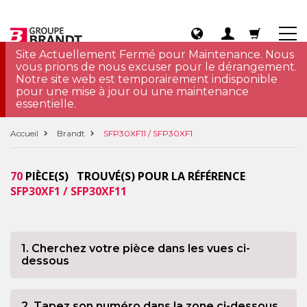
Site Actuellement Fermé pour Maintenance. Nous
vous prions de nous excuser pour le dérangement.
Notre site web est temporairement indisponible
pour une mise à jour ou une maintenance
essentielle.
Accueil
Brandt
SFP30XF11 / SFP30XF1
70
PIÈCE(S) TROUVÉ(S) POUR LA RÉFÉRENCE
SFP30XF1 / SFP30XF11
1. Cherchez votre pièce dans les vues ci-
dessous
2. Tapez son numéro dans la zone ci-dessous