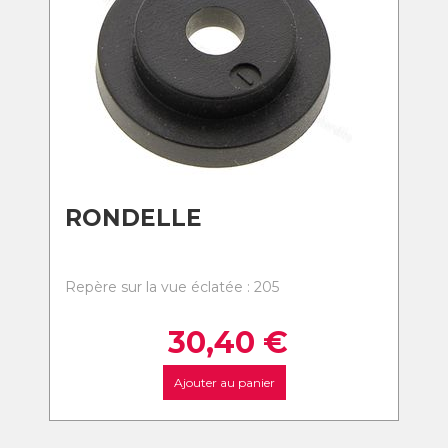
RONDELLE
Repère sur la vue éclatée : 205
30,40
€
Ajouter au panier