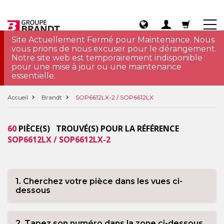
Site Actuellement Fermé pour Maintenance. Nous
vous prions de nous excuser pour le dérangement.
Notre site web est temporairement indisponible
pour une mise à jour ou une maintenance
essentielle.
Accueil
Brandt
SOP6612LX-2 / SOP6612LX
60
PIÈCE(S) TROUVÉ(S) POUR LA RÉFÉRENCE
SOP6612LX / SOP6612LX-2
1. Cherchez votre pièce dans les vues ci-
dessous
2. Tapez son numéro dans la zone ci-dessous