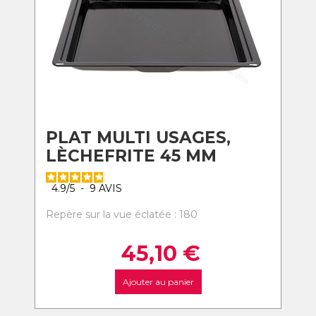
PLAT MULTI USAGES,
LÈCHEFRITE 45 MM
4.9
/
5
-
9
AVIS
Repère sur la vue éclatée : 180
45,10
€
Ajouter au panier