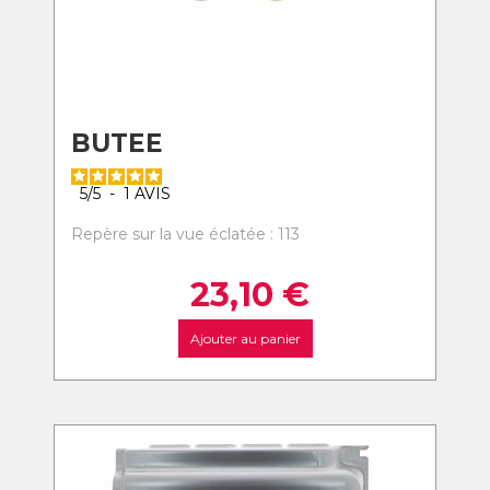
BUTEE
5
/
5
-
1
AVIS
Repère sur la vue éclatée : 113
23,10
€
Ajouter au panier