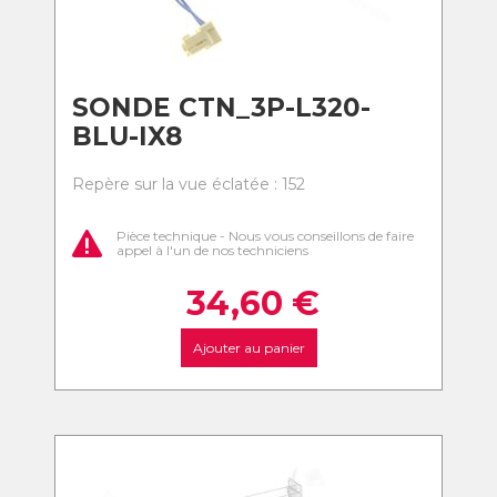
SONDE CTN_3P-L320-
BLU-IX8
Repère sur la vue éclatée : 152
Pièce technique - Nous vous conseillons de faire
appel à l'un de nos techniciens
34,60
€
Ajouter au panier