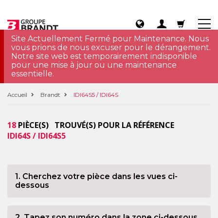
Site Actuellement Fermé pour Maintenance. Nous
vous prions de nous excuser pour le dérangement.
Notre site web est temporairement indisponible
pour une mise à jour ou une maintenance
essentielle.
Accueil
Brandt
IDI64S5 / IDI64S
18
PIÈCE(S) TROUVÉ(S) POUR LA RÉFÉRENCE
IDI64S / IDI64S5
1. Cherchez votre pièce dans les vues ci-
dessous
2. Tapez son numéro dans la zone ci-dessous