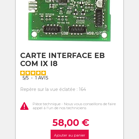
CARTE INTERFACE EB
COM IX I8
5
/
5
-
1
AVIS
Repère sur la vue éclatée : 164
Pièce technique - Nous vous conseillons de faire
appel à l'un de nos techniciens
58,00
€
Ajouter au panier