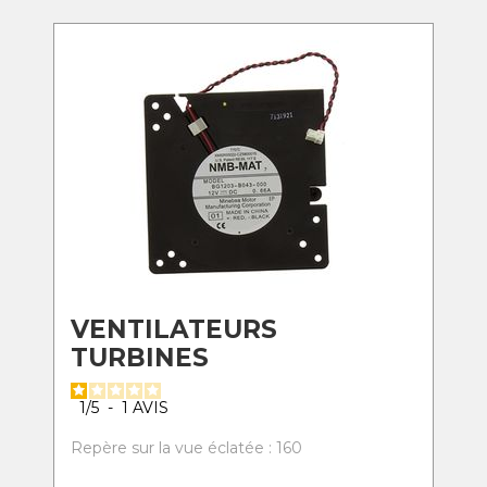
VENTILATEURS
TURBINES
1
/
5
-
1
AVIS
Repère sur la vue éclatée : 160