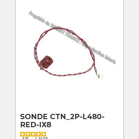
SONDE CTN_2P-L480-
RED-IX8
5
/
5
-
1
AVIS