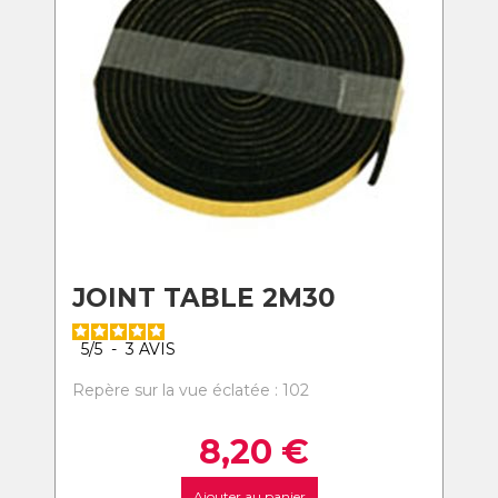
JOINT TABLE 2M30
5
/
5
-
3
AVIS
Repère sur la vue éclatée : 102
8,20
€
Ajouter au panier